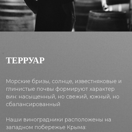
ТЕРРУАР
Морские бризы, солнце, известняковые и
глинистые почвы формируют характер
вин: насыщенный, но свежий, южный, но
сбалансированный
Наши виноградники расположены на
западном побережье Крыма: