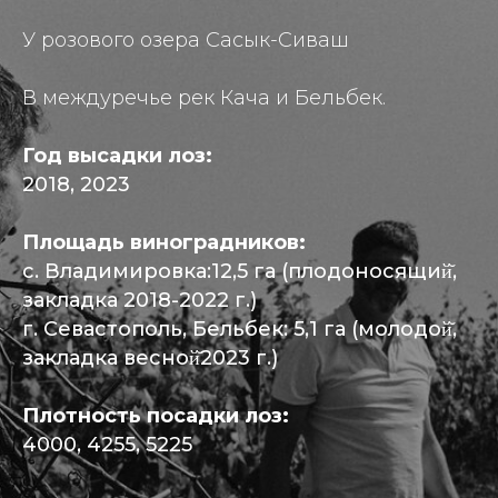
У розового озера Сасык-Сиваш
В междуречье рек Кача и Бельбек.
Год высадки лоз:
2018, 2023
Площадь виноградников:
с. Владимировка:12,5 га (плодоносящий̆,
закладка 2018-2022 г.)
г. Севастополь, Бельбек: 5,1 га (молодой̆,
закладка весной̆2023 г.)
Плотность посадки лоз:
4000, 4255, 5225