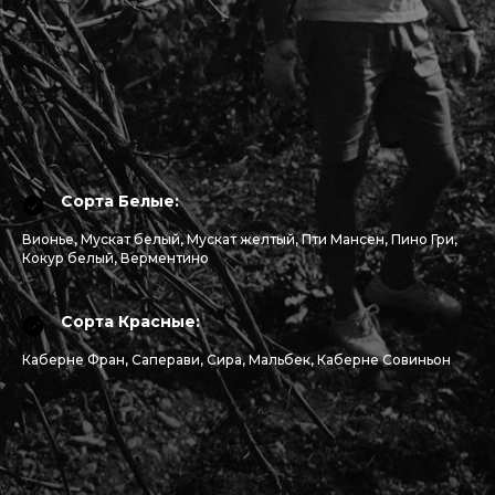
Сорта Белые:
Вионье, Мускат белый, Мускат желтый, Пти Мансен, Пино Гри,
Кокур белый, Верментино
Сорта Красные:
Каберне Фран, Саперави, Сира, Мальбек, Каберне Совиньон